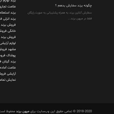
برند لوازم آ
چگونه برند سفارش بدهم ؟
علامت تجاری
برند استعلا
سفارش آنلاین برند به همراه پشتیبانی به صورت رایگان
فقط در میهن برند....
برند انزلی
فر
فروش برند 
خانگی
فروش 
فروش برند
لوازم آرایشی
مشهد
فروش 
پوشاک
فروش
برند گیلان
ف
علامت آماده
آرایشی
فروش
نمایش تمامی
2018-2020 © تمامی حقوق این وب‌سایت برای
میهن برند
محفوظ است