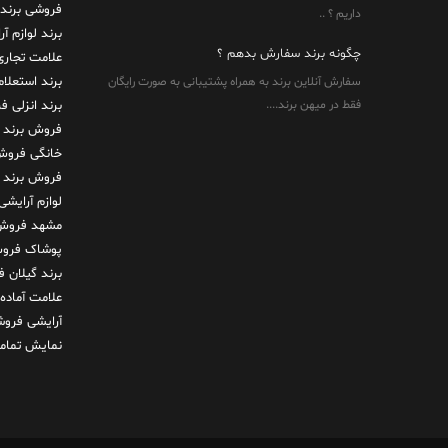
فروشی
برند
داریم ؟ ..
برند لوازم آ
چگونه برند سفارش بدهم ؟
علامت تجاری
برند استعلا
سفارش آنلاین برند به همراه پشتیبانی به صورت رایگان
فقط در میهن برند....
برند انزلی
فر
فروش برند 
خانگی
فروش 
فروش برند
لوازم آرایشی
مشهد
فروش 
پوشاک
فروش
برند گیلان
ف
علامت آماده
آرایشی
فروش
نمایش تمامی