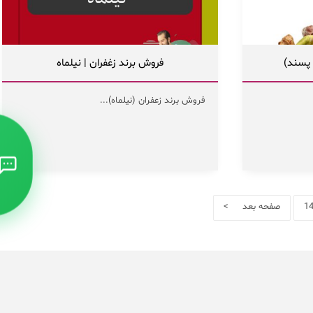
پسند)
فروش برند زغفران | نیلماه
فروش برند زعفران (نیلماه)...
1
صفحه بعد >