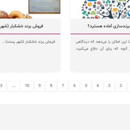
 برندسازی آماده هستید؟
فروش برند خشکبار (شهر 
 این امکان را می‌دهد که دیدگاهی
فروش برند خشکبار (شهر پسند)...
آنچه که برای آن دفاع می‌کنید،
43
...
10
9
8
7
6
5
4
3
2