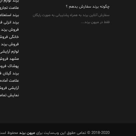
برند لوازم آ
چگونه برند سفارش بدهم ؟
علامت تجاری
برند استعلا
سفارش آنلاین برند به همراه پشتیبانی به صورت رایگان
فقط در میهن برند....
برند انزلی
فر
فروش برند 
خانگی
فروش 
فروش برند
لوازم آرایشی
مشهد
فروش 
پوشاک
فروش
برند گیلان
ف
علامت آماده
آرایشی
فروش
نمایش تمامی
2018-2020 © تمامی حقوق این وب‌سایت برای
میهن برند
محفوظ است