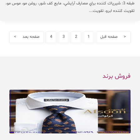
طبقه 3: شيرپاك كننده براي مصارف آرايشي، مايع كف شور، روغن مو، موس مو،
تقويت كننده ابرو، تقويت...
< صفحه قبل
1
2
3
4
صفحه بعد >
فروش برند