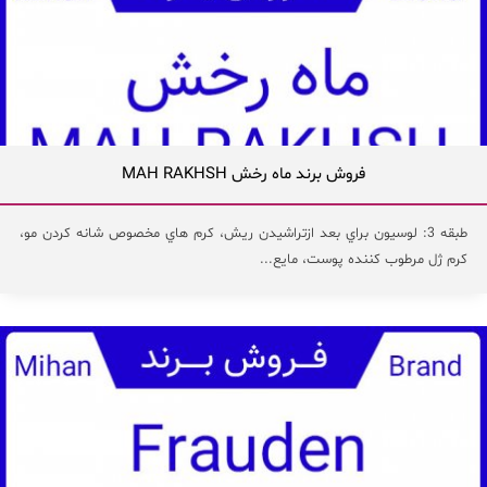
فروش برند ماه رخش MAH RAKHSH
طبقه 3: لوسيون براي بعد ازتراشيدن ريش، كرم هاي مخصوص شانه كردن مو،
كرم ژل مرطوب كننده پوست، مايع...