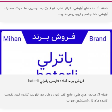
طبقه 3: مدادهاي آرايشي، انواع عطر، انواع رژلب، لوسيون ها جهت مصارف
آرايشي، خط چشم و ابرو، روغن هاي...
فروش برند آماده فارسی باترلي baterli
طبقه 3: صابون هاي طبي، مايع كف شور، روغن مو، تقويت كننده ابرو، تقويت
كننده مژه، ژل شستشوي صورت،...