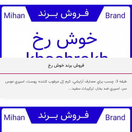
فروش برند خوش رخ
طبقه 3: چسب براي مصارف آرايشي، كرم ژل مرطوب كننده پوست، اسپري موس
سر، اسپري ضد بخار، تركيبات سفيد...