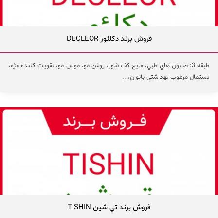
فروش برند دكلئور DECLEOR
طبقه 3: صابون هاي طبي، مايع كف شور، روغن مو، موس مو، تقويت كننده مژه،
دستمال مرطوب بهداشتي بانوان،...
فروش برند تي شين TISHIN