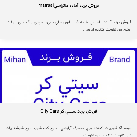
فروش برند آماده ماتراسيmatrasi
فروش برند آماده ماتراسي طبقه 3: صابون هاي طبي، اسپري رنگ موي موقت،
روغن مو، تقويت كننده ابرو،...
فروش برند سيتي كر City Care
طبقه 3: شيرپاك كننده براي مصارف آرايشي، مايع كف شور، مايع شيشه پاك
كن، تقويت كننده ابرو، تقويت...