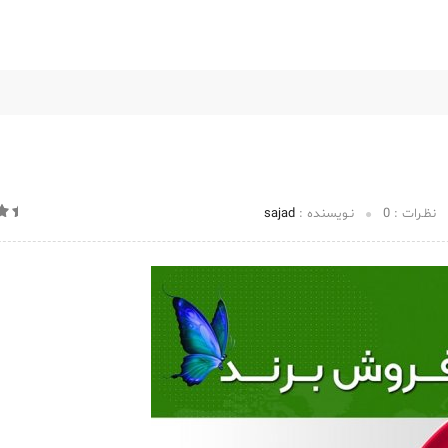
اخبار و مقالات
اطلاعات برند
درباره میهن برند
تماس با ما
نظـرات :
0
نـویسنده :
sajad