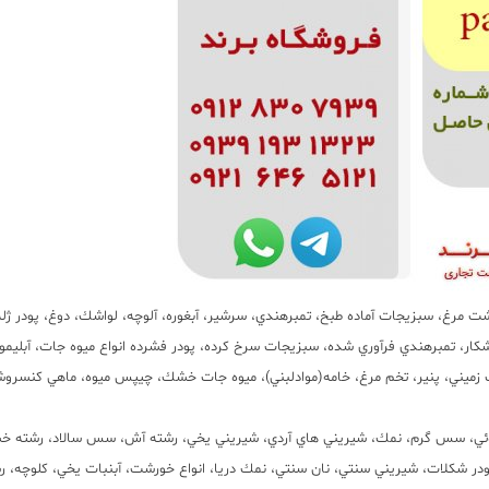
گوشت مرغ، سبزيجات آماده طبخ، تمبرهندي، سرشير، آبغوره، آلوچه، لواشك، دوغ، پودر ژله
ر، تمبرهندي فرآوري شده، سبزيجات سرخ كرده، پودر فشرده انواع ميوه جات، آبليمو 
ي، پنير، تخم مرغ، خامه(موادلبني)، ميوه جات خشك، چيپس ميوه، ماهي كنسروش
رشته پلوئي، سس گرم، نمك، شيريني هاي آردي، شيريني يخي، رشته آش، سس سالاد، رشته خ
ودر شكلات، شيريني سنتي، نان سنتي، نمك دريا، انواع خورشت، آبنبات يخي، كلوچه، ر