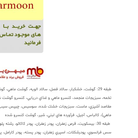
طبقه 29: گوشت، خشكبار، سالاد فصل، سالاد الويه، گوشت ماهي، 
تخمه، سبزيجات منجمد، كنسرو ماهي و غذاي دريايي، كنسرو گوشت شكا
مقاصد آشپزي، ماست، سبزيجات خشك شده، سوسيس، چيپس سيب زمين
ماهي)، كالباس، آجيل، فرآورده هاي لبني، شير، گوشت كنسرو شده
طبقه 30: بيسكويت، قرص زعفران، پودر زعفران، پودر كاكائو، 
سس فرانسوي، پودرشكلات، اسپري زعفران، پودر پسته، پودر كارامل، پ