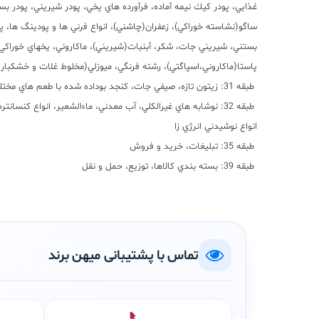
غذايي، پودر كيك نيمه آماده، فرآورده هاي يخي، پودر شيريني، پودر 
ساگو(نشاسته خوراكي)، زعفران(چاشني)، انواع فرني ها و پودينگ ها، پو
بستني، شيريني جات، شكر، آبنبات(شيريني)، ماكاروني، يخهاي خوراكي، 
پاستا(ماكاروني،اسپاگتي)، رشته فرنگي، ميوزلي(مخلوط غلات و خشكبار
طبقه 31: زيتون تازه، صيفي جات، كنجد بوداده شده با طعم هاي مختلف، سبزيجات تازه، كنجد، حبوبات، ميوه جات تازه
طبقه 32: نوشابه هاي غيرالكلي، آب معدني، ماءالشعير، انواع كنسا
انواع نوشيدني انرژي زا
طبقه 35: تبليغات، خريد و فروش
طبقه 39: بسته بندي كالاها، توزيع، حمل و نقل
تماس با پشتیبانی میهن برند