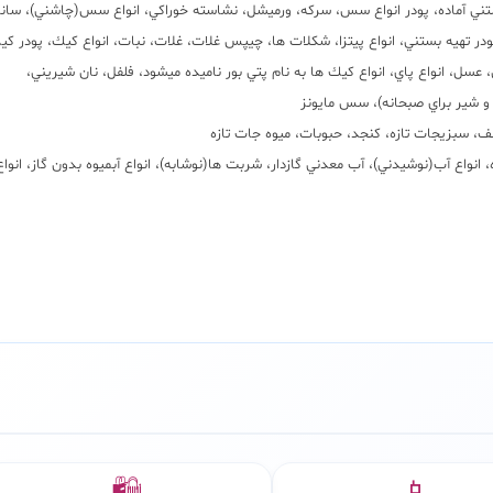
بستني آماده، پودر انواع سس، سركه، ورميشل، نشاسته خوراكي، انواع سس(چاشني)، سان
در تهيه بستني، انواع پيتزا، شكلات ها، چيپس غلات، غلات، نبات، انواع كيك، پودر كي
عسل، انواع پاي، انواع كيك ها به نام پتي بور ناميده ميشود، فلفل، نان شيريني،
 و شير براي صبحانه)، سس مايونز
نتره، انواع آب(نوشيدني)، آب معدني گازدار، شربت ها(نوشابه)، انواع آبميوه بدون گاز، انوا