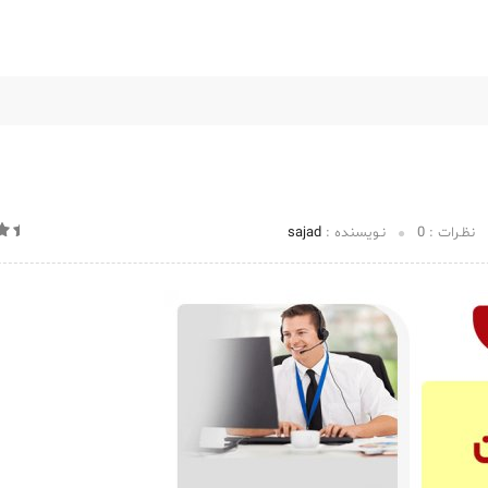
اخبار و مقالات
اطلاعات برند
درباره میهن برند
تماس با ما
نظـرات :
0
نـویسنده :
sajad