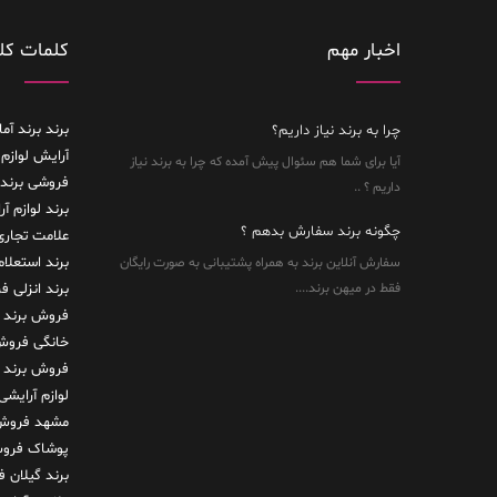
اخبار مهم
کلمات کل
برند
برند آما
چرا به برند نیاز داریم؟
آرایش لوازم 
آیا برای شما هم سئوال پیش آمده که چرا به برند نیاز
فروشی
برند
داریم ؟ ..
برند لوازم آ
چگونه برند سفارش بدهم ؟
علامت تجاری
برند استعلا
سفارش آنلاین برند به همراه پشتیبانی به صورت رایگان
فقط در میهن برند....
برند انزلی
فر
فروش برند 
خانگی
فروش 
فروش برند
لوازم آرایشی
مشهد
فروش 
پوشاک
فروش
برند گیلان
ف