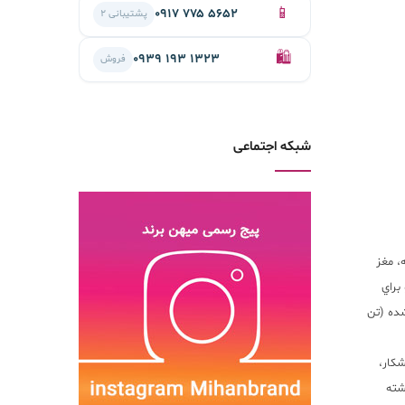
📱
۰۹۱۷ ۷۷۵ ۵۶۵۲
پشتیبانی ۲
🛍️
۰۹۳۹ ۱۹۳ ۱۳۲۳
فروش
شبکه اجتماعی
، مغز
براي
ده (تن
شكار،
شته