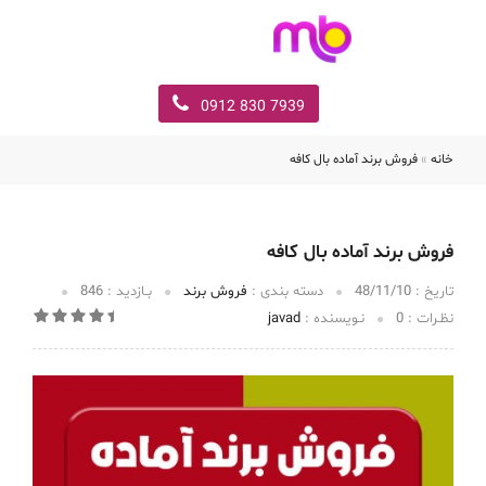
7939 830 0912
خانه
»
فروش برند آماده بال کافه
فروش برند آماده بال کافه
تاریخ :‌
48/11/10
دسته بندی :
فروش برند
بـازدید :
846
نظـرات :
0
نـویسنده :
javad