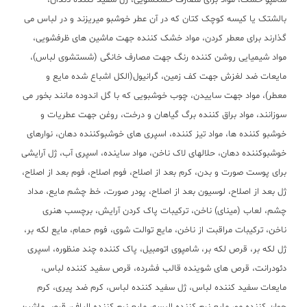
شامپو خشک، مواد برای مصارف خشکشویی، ژل سفید کننده دندان،
بالشتک یا کیسه کوچک کتان که در آن عطر خوشبو میریزند و در لباس می
گذارند برای معطر کردن، مواد خشک کننده جهت ماشین های ظرفشویی،
مواد شیمیایی روشن کننده رنگ جهت مصارف خانگی (شستشوی لباس)،
مایعات ضد لغزش جهت کف زمین، گرانیول(الکل اشباع شده مایع و
معطر)، مواد جهت ساییدن، چوب خوشبویی که با گل اندوده مانند بخور می
سوزانند، مواد براق کننده برگ گیاهان و درخت، روغن جهت عطریات و
خوشبو کننده ها، مواد تیز کننده، اسپری های خوشبوکننده دهان، نوارهای
خوشبوکننده دهان، حلالهای لاک ناخن، مواد ساینده، اسپری آب، ژل آرایشی
برای پوست صورت و بدن، کرم بعد از اصلاح، فوم اصلاح، فوم بعد از اصلاح،
ژل بعد از اصلاح، لوسیون بعد از اصلاح، پودر صورت، خط چشم مایع، مداد
چشم، لعاب (مینای) ناخن، ترکیبات پاک کردن آرایش، برچسب هنری
ناخن، ترکیبات مراقبت از ناخن، مایع توالت شوی، فوم حمام، مایع لکه بر،
ژل لکه بر، قرص لکه بر، شامپوی اتومبیل، پاک کننده چند منظوره، اسپری
دئودرانت، قرص های شوینده قالب فشرده، قرص سفید کننده لباس،
مایعات سفید کننده لباس، ژل سفید کننده لباس، کرم ضد پیری، کرم