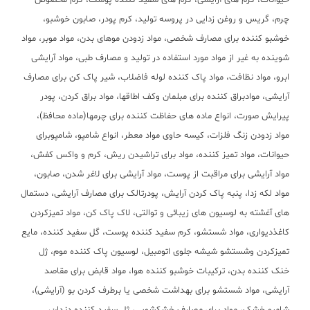
حیوانات، کرم های آرایشی، کرم های سفید کننده پوست، کرم مخصوص
چرم، گریس و روغن زدایی در پروسه تولید، کرم پودر، صابون خوشبو،
خوشبو کننده برای مصارف شخصی، مواد زدودن موهای بدن، مواد موبر، مواد
شوینده به غیر از مواد مورد استفاده در تولید و مصارف طبی، مواد آرایشی
ابرو، مواد نظافت، مواد پاک کننده لوله فاضلاب، شیر پاک کن برای مصارف
آرایشی، موادبراق کننده برای مبلمان وکف اطاقها، مواد براق کردن، پودر
پیرایش صورت، انواع ماده های حفاظت کننده برای چرمها(ماده محافظ)،
مواد زدودن زنگ فلزات، کیسه حاوی مواد معطر، انواع شامپو، شامپوبرای
حیوانات، مواد تمیز کننده، مواد برای تراشیدن ریش، کرم و واکس کفش،
مواد آرایشی برای مراقبت از پوست، مواد آرایشی برای لاغر شدن، صابون،
مواد لکه زدا، پنبه پاک کردن آرایش، پودرتالک برای مصارف آرایشی، دستمال
های آغشته به لوسیون های زیبائی و توالتی، لاک پاک کن، مواد تمیزکردن
کاغذدیواری، مواد شستشو، کرم سفید کننده پوست، گل سفید کننده، مایع
تمیزکردن وشستشو شیشه جلوی اتومبیل، لوسیون پاک کننده موم، ژل
خنک کننده بدن، ترکیبات خوشبو کننده هوا، مواد قابض برای مقاصد
آرایشی، مواد شستشو برای بهداشت شخصی یا برطرف کردن بو (آرایشی)،