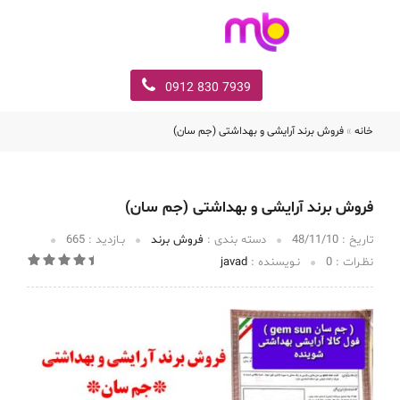
7939 830 0912
خانه
»
فروش برند آرایشی و بهداشتی (جم سان)
فروش برند آرایشی و بهداشتی (جم سان)
تاریخ :‌
48/11/10
دسته بندی :
فروش برند
بـازدید :
665
نظـرات :
0
نـویسنده :
javad