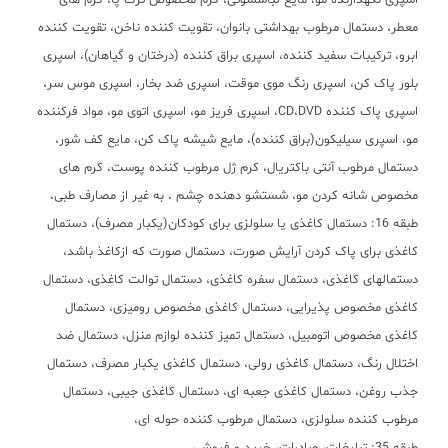
اسپری نگهدارنده مو، مایع لباسشوئی، کرم مخصوص ترک پا، کرم های
معطر، دستمال مرطوب بهداشتی بانوان، تقویت کننده ناخن، تقویت کننده
ابرو، ترکیبات سفید کننده، اسپری براق کننده (درختان و گیاهان)، اسپری
بلور پاک کن، اسپری رنگ موی موقت، اسپری ضد بخار، اسپری موس سر،
اسپری پاک کننده CD،DVD، اسپری فریز مو، اسپری اتوی مو، مواد فرکننده
مو، اسپری سیلیکون(براق کننده)، مایع شیشه پاک کن، مایع کف شور،
دستمال مرطوب آنتی باکتریال، کرم ژل مرطوب کننده پوست، کرم های
مخصوص شانه کردن مو، شستشو دهنده چشم ، به غیر از مصارف طبی،
طبقه 16: دستمال کاغذی یا سلولزی برای کودکان(یکبار مصرف)، دستمال
کاغذی برای پاک کردن آرایش صورت، دستمال صورت که ازکاغذ باشد،
دستمالهای کاغذی، دستمال سفره کاغذی، دستمال توالت کاغذی، دستمال
کاغذی مخصوص پذیرایی، دستمال کاغذی مخصوص رومیزی، دستمال
کاغذی مخصوص اتومبیل، دستمال تمیز کننده لوازم منزل، دستمال ضد
اختلال رنگ، دستمال کاغذی رولی، دستمال کاغذی یکبار مصرف، دستمال
جذب روغن، دستمال کاغذی جعبه ای، دستمال کاغذی جیبی، دستمال
مرطوب کننده سلولزی، دستمال مرطوب کننده حوله ای،