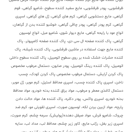
جوان کننده مو، مایع نرم کننده البسه، مایع نرم کننده الیاف، قرص ماشین
ظرفشویی، پودر ظرفشویی، مایع سفید کننده سطوح، شامپو گیاهی، فوم
گیاهی، مایع دستشویی گیاهی، کرم های گیاهی، ژل های گیاهی، اسپری
گیاهی، کرم پودر گیاهی، پودر چاقی گیاهی، خوشبو کننده بدن از گیاهان،
انواع عود با رایحه گیاهی، مایع دیوار شوی، شامپو مبل، انواع لوسیون
گیاهی، پاک کننده صفحه ال سی دی، پاک کننده صفحه کامپیوتر، پاک
کننده مایع جهت اسنفاده در ماشین ظرفشویی، پاک کننده شیشه، پاک
کننده حشرات خشک شده بر روی سطوح اتومبیل، پاک کننده سطوح داخلی
اتومبیل، پاک کننده رینگ اتومبیل، پودر صابون، دستمال مرطوب مخصوص
پاک کردن آرایش، دستمال مرطوب مخصوص پاک کردن کودک، چسب
ناخن، اسپری پاک کننده چسب، اسپری محافظ استیل، کرم موبر، ژل موبر،
دستمال کاغذی معطر و مرطوب، مواد براق کننده بدنه خودرو، مواد محافظ
بدنه خودرو، اسپری واکس، پودر دکلره، پاک کننده ها، مواد حالت دادن
پارچه، مواد ازبین بردن لکه، لوسیون صورت، اسپری تقویتی مو، کرم ضد
چروک، شامپو فرش، مواد صیقل دهنده(پولیش)، سرمه چشم، کرم صورت،
اسپری زیر بغل، رژلب مایع، کاور زیر چشم، محافظ لب، مداد لب، سایه