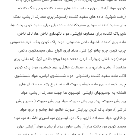
طبقه 3: مواد ضدعرق بدن(ماده آرایشی)، خاکستر آتش نشانی برای پاک
کردن، مواد آرایشی برای حمام، ماده های سفید کننده و بی رنگ کننده
(رخت شوئی)، ماده های سفید کننده (ضدرنگ)برای مصارف آرایشی، نمک
های سفید کننده، سودای سفیدکننده، ماده نیلی برای سفید کردن رخت ها،
شیرپاک کننده برای مصارف آرایشی، مواد نگهداری ناخن ها، لاک ناخن،
ماده براق کننده ناخنها، ناخن مصنوعی، مواد پاک کردن رنگ، کرم مخصوص
چرب کردن چرم چاقو تیز کنی، مداد ابرو، انواع عطر، مجعدکردن دائمی
موها(مواد خنثی وبرطرف کردن مجعد موها ورفع دائمی آن)، ژله نفتی برای
مقاصد آرایشی، شامپو برای حیوانات خانگی، عود خوشبو، مواد پاک کردن
لاک، ماده سفید کننده رختشوئی، مواد شستشوی لباس، مواد شستشوی
چرم، کیسه حاوی ماده خوشبو جهت البسه، انواع رژلب، دستمال های
آغشته به لوسیونهای آرایشی، لوسیون ها جهت مصارف آرایشی، مواد
پیرایش صورت، پودر پیرایش صورت، مواد پیرایش صورت ( خمیر ریش
تراشی )، مواد پاک کردن پیرایش صورت خانم، خط چشم و ابرو، مواد
جلاکاری، مواد سمباده کاری، رنگ مو، لوسیون مو، اسپری افشانه مو، مواد
مجعد کردن مو، پالت های آرایشی حاوی مواد آرایشی، مواد آرایشی برای