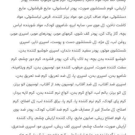
چشم، خط لب، مواد دکلره (اکسیدان)، کرم های مرطوب کننده، پودر
آرایشی، فوم شستشوی صورت، پودر لباسشوئی، مایع ظرفشوئی، مایع
دستشوئی، مواد صاف کردن مو، مواد برنز کننده، قرص لباسشوئی، مواد
کاشت ناخن، ژل موی سر، سایه ابرو، شامپوی کودک، مواد شوینده لباس
بچه، گاز پاک کن، پودر کف شوی، کرمهای موبر، پودرهای موبر، اسپری موبر،
روغن لب، ژل مژه، ژل شستشوی دست و پوست، اسپری تایر، اسپری
شستشوی موتور، پودر سفید کننده دندان، اسپری خوشبو کننده بدن،
خوشبو کننده بدن بچه، پد لاک پاک کن، پودر فشرده، کرم دور چشم، کرم
سفت کننده صورت، اسپری مرطوب کننده مو، لوسیون بدن، کرم ویتامینه،
شامپو بدن، اسپری بدن، اسپری پا، ژل ضد تعریق، کرم ضد تعریق بدن،
اسپری ضد آفتاب، ژل ضد آفتاب، لوسیون بعد از آفتاب، لوسیون اتو برنز،
ژل اتو برنز، بالم لب، انواع کرم بدن، انواع نرم کننده بدن، کرم لایه بردار،
کرم پای کودک، کرم نرم کننده پا، کرم پا، براق کننده لب، ژل اصلاح، کرم
اصلاح، ژل ماساژ غیر از مصارف طبی، کرم ضد آفتاب کودک، پودر ضد بوی
پا، فوم اصلاح ریش، صابون مایع، پاک کننده آرایش چشم، پاک کننده
آرایش صورت، ماسک چشم، اسپری کف ریش، اسپری مو، اسپری ضدعرق،