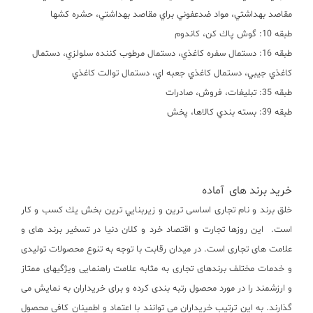
مقاصد بهداشتي، مواد ضدعفوني براي مقاصد بهداشتي، حشره كشها
طبقه 10: گوش پاك كن، كاندوم
طبقه 16: دستمال سفره كاغذي، دستمال مرطوب كننده سلولزي، دستمال
كاغذي جيبي، دستمال كاغذي جعبه اي، دستمال توالت كاغذي
طبقه 35: تبليغات، فروش، صادرات
طبقه 39: بسته بندي كالاها، پخش
خرید برند های آماده
خلق برند و نام تجاری اساسی ترين و زيربنايي ترين بخش يك كسب و كار
است. اين روزها تجارت و اقتصاد خرد و كلان دنيا در تسخیر برند های و
علامت های تجاری است. در ميدان رقابت با توجه به تنوع محصولات تولیدی
و خدمات مختلف برندهای تجاری به مثابه علامت راهنمایی ویژگیهای ممتاز
و ارزشمند را در مورد محصول رتبه بندی کرده و برای خریداران به نمایش می
گذارند. به این ترتیب خریداران می توانند با اعتماد و اطمینان کافی محصول