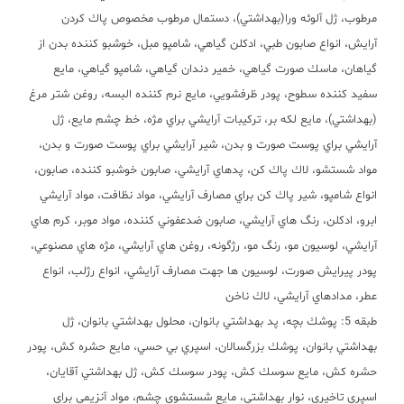
مرطوب، ژل آلوئه ورا(بهداشتي)، دستمال مرطوب مخصوص پاك كردن
آرايش، انواع صابون طبي، ادكلن گياهي، شامپو مبل، خوشبو كننده بدن از
گياهان، ماسك صورت گياهي، خمير دندان گياهي، شامپو گياهي، مايع
سفيد كننده سطوح، پودر ظرفشويي، مايع نرم كننده البسه، روغن شتر مرغ
(بهداشتي)، مايع لكه بر، تركيبات آرايشي براي مژه، خط چشم مايع، ژل
آرايشي براي پوست صورت و بدن، شير آرايشي براي پوست صورت و بدن،
مواد شستشو، لاك پاك كن، پدهاي آرايشي، صابون خوشبو كننده، صابون،
انواع شامپو، شير پاك كن براي مصارف آرايشي، مواد نظافت، مواد آرايشي
ابرو، ادكلن، رنگ هاي آرايشي، صابون ضدعفوني كننده، مواد موبر، كرم هاي
آرايشي، لوسيون مو، رنگ مو، رژگونه، روغن هاي آرايشي، مژه هاي مصنوعي،
پودر پيرايش صورت، لوسيون ها جهت مصارف آرايشي، انواع رژلب، انواع
عطر، مدادهاي آرايشي، لاك ناخن
طبقه 5: پوشك بچه، پد بهداشتي بانوان، محلول بهداشتي بانوان، ژل
بهداشتي بانوان، پوشك بزرگسالان، اسپري بي حسي، مايع حشره كش، پودر
حشره كش، مايع سوسك كش، پودر سوسك كش، ژل بهداشتي آقايان،
اسپري تاخيري، نوار بهداشتي، مايع شستشوي چشم، مواد آنزيمي براي