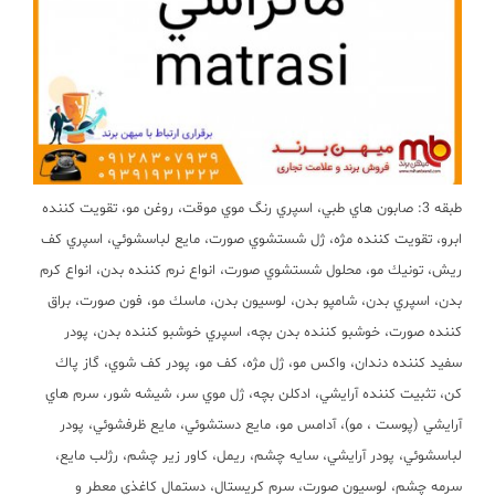
طبقه 3: صابون هاي طبي، اسپري رنگ موي موقت، روغن مو، تقويت كننده
ابرو، تقويت كننده مژه، ژل شستشوي صورت، مايع لباسشوئي، اسپري كف
ريش، تونيك مو، محلول شستشوي صورت، انواع نرم كننده بدن، انواع كرم
بدن، اسپري بدن، شامپو بدن، لوسيون بدن، ماسك مو، فون صورت، براق
كننده صورت، خوشبو كننده بدن بچه، اسپري خوشبو كننده بدن، پودر
سفيد كننده دندان، واكس مو، ژل مژه، كف مو، پودر كف شوي، گاز پاك
كن، تثبيت كننده آرايشي، ادكلن بچه، ژل موي سر، شيشه شور، سرم هاي
آرايشي (پوست ، مو)، آدامس مو، مايع دستشوئي، مايع ظرفشوئي، پودر
لباسشوئي، پودر آرايشي، سايه چشم، ريمل، كاور زير چشم، رژلب مايع،
سرمه چشم، لوسيون صورت، سرم كريستال، دستمال كاغذي معطر و