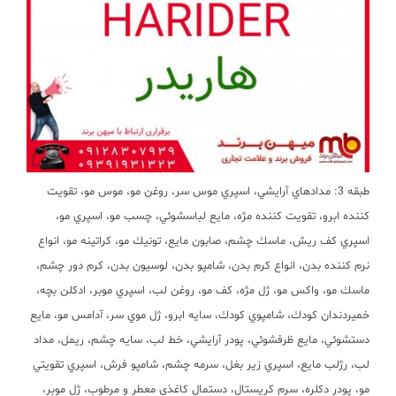
طبقه
3:
مدادهاي آرايشي، اسپري موس سر، روغن مو، موس مو، تقويت
كننده ابرو، تقويت كننده مژه، مايع لباسشوئي، چسب مو، اسپري مو،
اسپري كف ريش، ماسك چشم، صابون مايع، تونيك مو، كراتينه مو، انواع
نرم كننده بدن، انواع كرم بدن، شامپو بدن، لوسيون بدن، كرم دور چشم،
ماسك مو، واكس مو، ژل مژه، كف مو، روغن لب، اسپري موبر، ادكلن بچه،
خميردندان كودك، شامپوي كودك، سايه ابرو، ژل موي سر،
آدامس مو، مايع
دستشوئي، مايع ظرفشوئي، پودر آرايشي، خط لب، سايه چشم، ريمل، مداد
لب، رژلب مايع، اسپري زير بغل، سرمه چشم، شامپو فرش، اسپري تقويتي
مو، پودر دكلره، سرم كريستال، دستمال كاغذي معطر و مرطوب، ژل موبر،