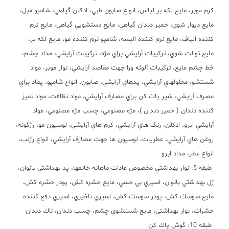
كرم موبر، مايع لكه بر لباس، انواع صابون طبي، ادكلن گياهي، شامپو مبل،
مايع ديوار شوي، خمير دندان گياهي، مايع دستشويي گياهي، مايع نرم
كننده الياف، مايع نرم كننده البسه، شامپو نرم كننده مو، مايع لكه بر،
مايع توالت شوي، تركيبات آرايشي براي مژه، تركيبات آرايشي، مداد چشم،
خط چشم مايع، تركيبات آلوئه ورا جهت مقاصد آرايشي، نوار موبر، مواد
شستشو، محلولهاي آرايشي، پدهاي آرايشي، صابون، انواع شامپو، پماد براي
مصرف آرايشي، شير پاك كن براي مصارف آرايشي، مواد نظافت، مواد تميز
كننده دندان
(
خمير دندان
)
، مژه مصنوعي، چسب مژه مصنوعي، مواد
آرايشي ابرو، ادكلن، رنگ هاي آرايشي، كرم هاي آرايشي، لوسيون مو، رژگونه،
روغن هاي آرايشي، عطريات، لوسيون ها جهت مصارف آرايشي، انواع رژلب،
انواع عطر، مداد ابرو
طبقه
5:
نوار بهداشتي مخصوص عادات ماهانه خانمها، پد بهداشتي بانوان،
ژل بهداشتي بانوان، اسپري بي حسي، مايع حشره كش، پودر حشره كش،
مايع سوسك كش، پودر سوسك كش، اسپري تاخيري، اسپري دفع كننده
حشرات، نوار بهداشتي، مايع شستشوي چشم، چسب دندان، لاك دندان
طبقه
10:
گوش پاك كن