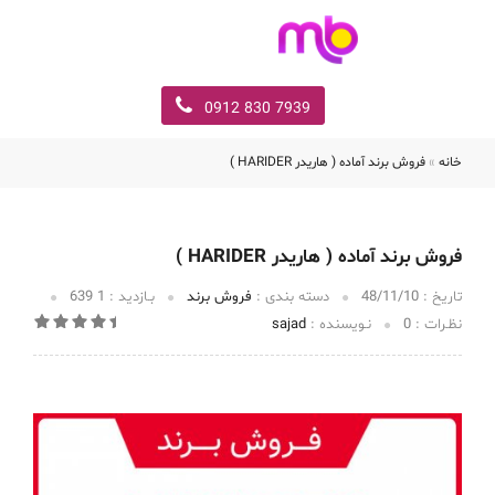
7939 830 0912
خانه
»
فروش برند آماده ( هاريدر HARIDER )
فروش برند آماده ( هاريدر HARIDER )
تاریخ :‌
48/11/10
دسته بندی :
فروش برند
بـازدید :
1 639
نظـرات :
0
نـویسنده :
sajad