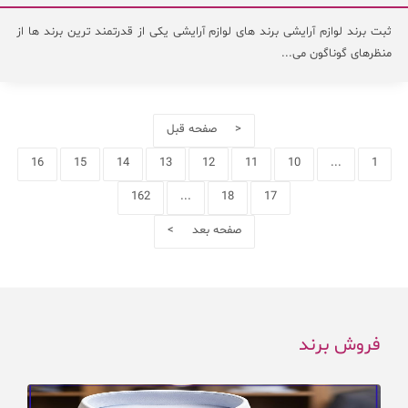
ثبت برند لوازم آرایشی برند های لوازم آرایشی یکی از قدرتمند ترین برند ها از
منظرهای گوناگون می...
< صفحه قبل
16
15
14
13
12
11
10
...
1
162
...
18
17
صفحه بعد >
فروش برند