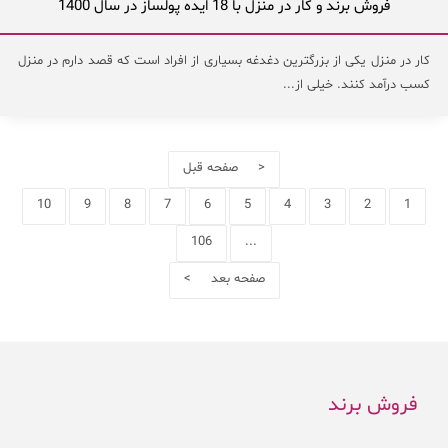
فروش برند و کار در منزل با 18 ایده پولساز در سال 1400
کار در منزل یکی از بزرگترین دغدغه بسیاری از افراد است که قصد دارم در منزل
کسب درآمد کنند. خیلی از...
< صفحه قبل
10
9
8
7
6
5
4
3
2
1
106
...
صفحه بعد >
فروش برند