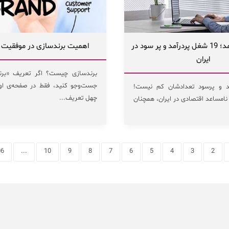
شغل‌های پردرآمد؛ 19 شغل پردرآمد و پر سود در
اهمیت برندسازی در موفقیت 
ایران
برندسازی چیست؟ اگر تعریف «برند
جست‌وجو کنید، فقط در صفحه‌ی او
مد و پرسود تعدادشان کم نیست!
چهل تعریف...
نامساعد اقتصادی در ایران، همچنان
06
...
10
9
8
7
6
5
4
3
2