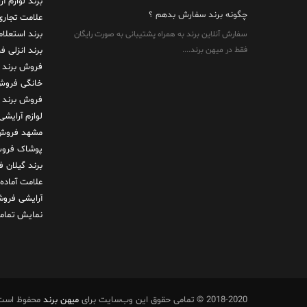
برند لوازم آ
چگونه برند سفارش بدهم ؟
علامت تجاری
برند استعلا
سفارش آنلاین برند به همراه پشتیبانی به صورت رایگان
فقط در میهن برند....
برند انزلی
فر
فروش برند 
خانگی
فروش 
فروش برند
لوازم آرایشی
مشهد
فروش 
پوشاک
فروش
برند گیلان
ف
علامت آماده
آرایشی
فروش
نمایش تمامی
2018-2020 © تمامی حقوق این وب‌سایت برای
میهن برند
محفوظ است