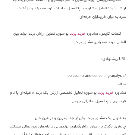
متادیسکریپشن: برند پوآسون با نام فرانسوی و ۸ طبقه استراتژیک چه
ارزشی دارد؟ تحلیل مشاوره‌ای پتانسیل صادرات، توسعه برند و بازگشت
سرمایه برای خریداران حرفه‌ای.
کلمات کلیدی: مشاوره
خرید برند
پوآسون, تحلیل ارزش برند, برند بین
المللی, برند صادراتی, مشاور برند
URL پیشنهادی:
/poisson-brand-consulting-analysis
مقاله
مشاوره
خرید برند
پوآسون؛ تحلیل تخصصی ارزش یک برند ۸ طبقه‌ای با نام
فرانسوی و پتانسیل صادراتی جهانی
به عنوان یک مشاور برند، یکی از جذاب‌ترین و در عین حال
چالش‌برانگیزترین موارد ارزش‌گذاری، برندهایی با نام‌های بین‌المللی هستند