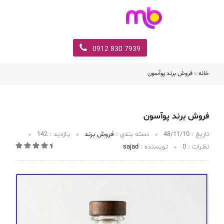
7939 830 0912
خانه
»
فروش برند پوآسون
فروش برند پوآسون
تاریخ :‌
48/11/10
دسته بندی :
فروش برند
بـازدید :
142
نظـرات :
0
نـویسنده :
sajad