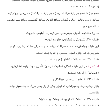
کنسرو باقالا، کنسرو خیارشور، کنسرو قارچ، کنسرو گوجه‌فرنگی، کنسرو
زیتون، کنسرو میوه جات
دسر و ژله:
دسر بر پایه مواد لبنی، ژله بر پایه لبنيات، ژله میوه‌ای، پودر ژله
سالاد و سبزیجات:
سالاد فصل، سالاد الويه، سالاد گوشتی، سالاد سبزیجات،
سالاد میوه‌ای
سایر:
خشکبار، آجيل، روغن‌های خوراکی، رب، آبلیمو، کمپوت
طبقه ۳۰: شیرینی، زعفران، چای و ادویه
این طبقه پوشش‌دهنده محصولات ارزشمند و صادراتی مانند زعفران، انواع
شیرینی‌جات، چای، قهوه، بستنی و ادویه‌جات است.
طبقه ۳۱: محصولات کشاورزی و باغبانی
ثبت برند
در این طبقه امکان فعالیت در حوزه تأمین مواد اولیه کشاورزی
(حبوبات) را فراهم می‌کند.
طبقه ۳۲: نوشیدنی‌های غیرالکلی
بازار نوشیدنی‌های غیرالکلی در ایران یکی از بازارهای بزرگ با پتانسیل رشد
بالاست.
طبقه ۳۵: خدمات تجاری، تبلیغات و صادرات