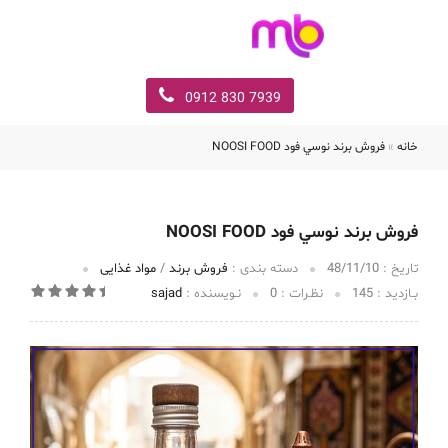
7939 830 0912
خانه
»
فروش برند نوسي فود NOOSI FOOD
فروش برند نوسي فود NOOSI FOOD
تاریخ :‌
48/11/10
دسته بندی :
فروش برند
/
مواد غذایی
بـازدید :
145
نظـرات :
0
نـویسنده :
sajad