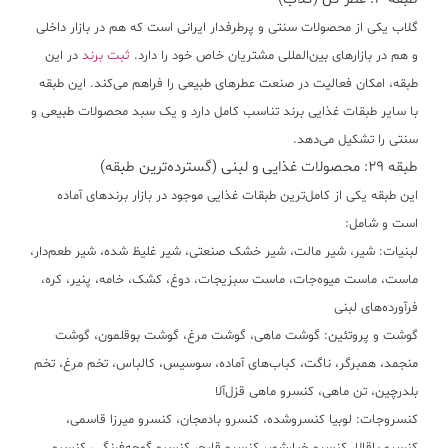
گلاب یکی از محصولات سنتی و پرطرفدار ایرانی است که هم در بازار داخلی
و هم در بازارهای بین‌المللی مشتریان خاص خود را دارد.
ثبت برند
در این
طبقه، امکان فعالیت در صنعت عطرهای طبیعی را فراهم می‌کند. این طبقه
با سایر طبقات غذایی برند تناسب کامل دارد و یک سبد محصولات طبیعی و
سنتی را تشکیل می‌دهد.
طبقه ۲۹: محصولات غذایی و لبنی (گسترده‌ترین طبقه)
این طبقه یکی از کامل‌ترین طبقات غذایی موجود در بازار برندهای آماده
است و شامل:
لبنیات:
شیر، شیر مالت، شیر خشک صنعتی، شیر غلیظ شده، شیر طعم‌دار،
ماست، ماست میوه‌جات، ماست سبزیجات، دوغ، کشک، خامه، پنیر، کره،
فرآورده‌های لبنی
گوشت و پروتئین:
گوشت ماهی، گوشت مرغ، گوشت بوقلمون، گوشت
منجمد، همبرگر، ناگت، کباب‌های آماده، سوسیس، کالباس، تخم مرغ، تخم
بلدرچین، تن ماهی، کنسرو ماهی قزل‌آلا
کنسروجات:
لوبیا کنسروشده، کنسرو بادمجان، کنسرو میرزا قاسمی،