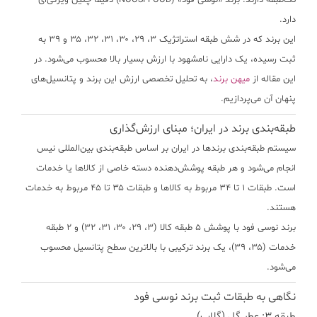
تک‌طبقه دارند. برند «نوسی فود» (NOOSI FOOD) دقیقاً چنین ویژگی‌ای
دارد.
این برند که در شش طبقه استراتژیک ۳، ۲۹، ۳۰، ۳۱، ۳۲، ۳۵ و ۳۹ به
ثبت رسیده، یک دارایی نامشهود با ارزش بسیار بالا محسوب می‌شود. در
این مقاله از
میهن برند
، به تحلیل تخصصی ارزش این برند و پتانسیل‌های
پنهان آن می‌پردازیم.
طبقه‌بندی برند در ایران؛ مبنای ارزش‌گذاری
سیستم طبقه‌بندی برندها در ایران بر اساس طبقه‌بندی بین‌المللی نیس
انجام می‌شود و هر طبقه پوشش‌دهنده دسته خاصی از کالاها یا خدمات
است. طبقات ۱ تا ۳۴ مربوط به کالاها و طبقات ۳۵ تا ۴۵ مربوط به خدمات
هستند.
برند نوسی فود با پوشش ۵ طبقه کالا (۳، ۲۹، ۳۰، ۳۱، ۳۲) و ۲ طبقه
خدمات (۳۵، ۳۹)، یک برند ترکیبی با بالاترین سطح پتانسیل محسوب
می‌شود.
نگاهی به طبقات ثبت برند نوسی فود
طبقه ۳: عطر گل (گلاب)