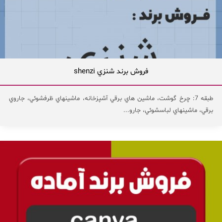
فروش برند شنزي shenzi
طبقه 7: چرخ گوشت، ماشين هاي برقي آشپزخانه، ماشينهاي ظرفشوئي، جاروي
برقي، ماشينهاي لباسشوئي، جارو...